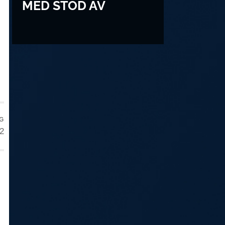
MED STÖD AV
G
2