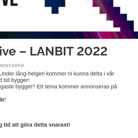
tive – LANBIT 2022
MENTARER
Under lång-helgen kommer ni kunna delta i vår
d tid bygger!
yggaste bygget? Ett tema kommer annonseras på
är
!
g tid att göra detta snarast!