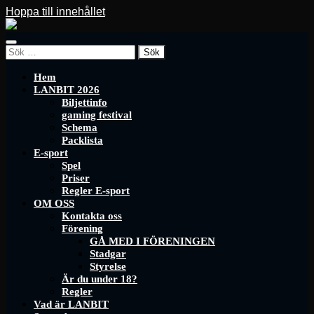
Hoppa till innehållet
LANBIT
Slå
Sök
på/av
efter:
mobilmeny
Hem
LANBIT 2026
Biljettinfo
gaming festival
Schema
Packlista
E-sport
Spel
Priser
Regler E-sport
OM OSS
Kontakta oss
Förening
GÅ MED I FÖRENINGEN
Stadgar
Styrelse
Är du under 18?
Regler
Vad är LANBIT