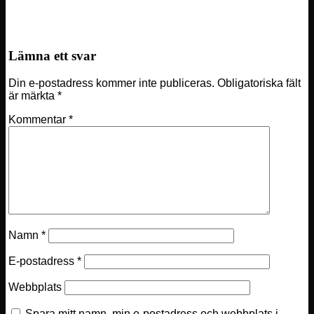
Shark Gaming
Lämna ett svar
Din e-postadress kommer inte publiceras.
Obligatoriska fält
är märkta
*
Kommentar
*
Namn
*
E-postadress
*
Webbplats
Spara mitt namn, min e-postadress och webbplats i