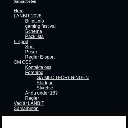
Samarbeten
Hem
LANBIT 2026
Biljettinfo
gaming festival
Schema
Packlista
E-sport
Spel
Priser
Regler E-sport
OM OSS
Kontakta oss
Förening
GÅ MED I FÖRENINGEN
Stadgar
Styrelse
Är du under 18?
Regler
Vad är LANBIT
Samarbeten