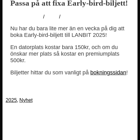
Passa på att fixa Early-bird-biljett!
17 mars, 2025
/
lanbit
/
Inga kommentarer
Nu har du bara lite mer än en vecka på dig att
boka Early-bird-biljett till LANBIT 2025!
En datorplats kostar bara 150kr, och om du
önskar mer plats så kostar en premiumplats
500kr.
Biljetter hittar du som vanligt på
bokningssidan
!
2025
,
Nyhet
Föregående inlägg
Turneringar på LANBIT 2025
Nästa inlägg