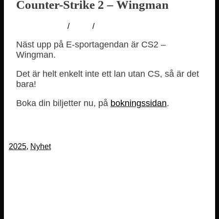
Counter-Strike 2 – Wingman
31 mars, 2025
/
lanbit
/
Inga kommentarer
Näst upp på E-sportagendan är CS2 –
Wingman.
Det är helt enkelt inte ett lan utan CS, så är det
bara!
Boka din biljetter nu, på
bokningssidan
.
2025
,
Nyhet
Föregående inlägg
Marvel Rivals
Nästa inlägg