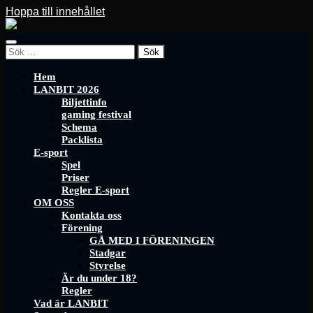
Hoppa till innehållet
LANBIT
Slå
Sök
på/av
efter:
mobilmeny
Hem
LANBIT 2026
Biljettinfo
gaming festival
Schema
Packlista
E-sport
Spel
Priser
Regler E-sport
OM OSS
Kontakta oss
Förening
GÅ MED I FÖRENINGEN
Stadgar
Styrelse
Är du under 18?
Regler
Vad är LANBIT