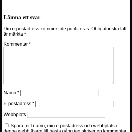
Minecraft
Lämna ett svar
Din e-postadress kommer inte publiceras.
Obligatoriska fält
är märkta
*
Kommentar
*
Namn
*
E-postadress
*
Webbplats
Spara mitt namn, min e-postadress och webbplats i
denna webbläsare till nästa gång jag skriver en kommentar.