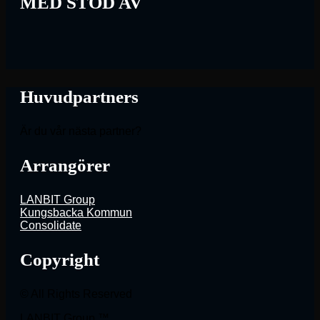
MED STÖD AV
Huvudpartners
Är du vår nästa partner?
Arrangörer
LANBIT Group
Kungsbacka Kommun
Consolidate
Copyright
© All Rights Reserved
LANBIT Group ™