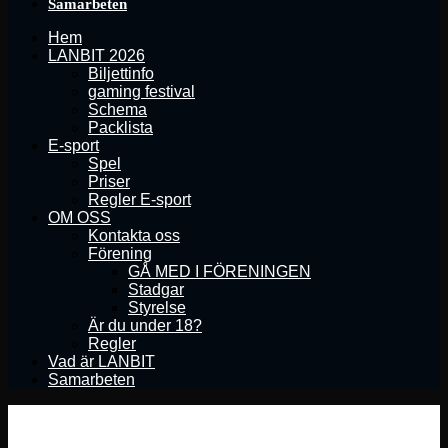
Samarbeten
Hem
LANBIT 2026
Biljettinfo
gaming festival
Schema
Packlista
E-sport
Spel
Priser
Regler E-sport
OM OSS
Kontakta oss
Förening
GÅ MED I FÖRENINGEN
Stadgar
Styrelse
Är du under 18?
Regler
Vad är LANBIT
Samarbeten