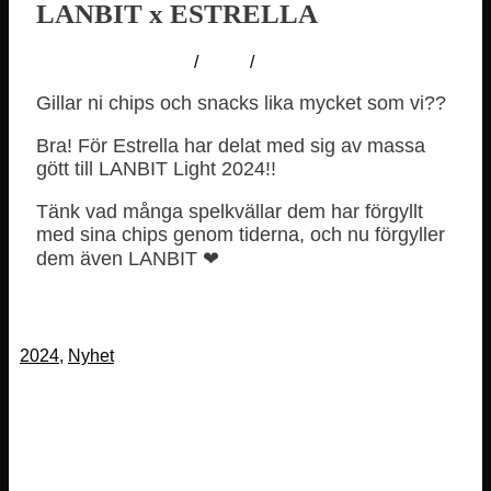
LANBIT x ESTRELLA
12 september, 2024
/
lanbit
/
Inga kommentarer
Gillar ni chips och snacks lika mycket som vi??
Bra! För Estrella har delat med sig av massa
gött till LANBIT Light 2024!!
Tänk vad många spelkvällar dem har förgyllt
med sina chips genom tiderna, och nu förgyller
dem även LANBIT ❤
2024
,
Nyhet
Föregående inlägg
LEAGUE OF LEGENDS
Nästa inlägg