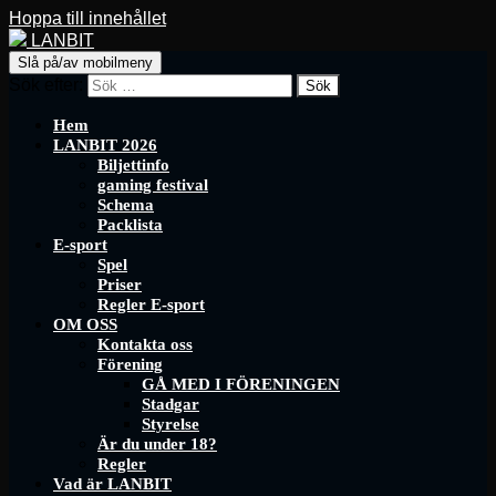
Hoppa till innehållet
LANBIT
Slå på/av mobilmeny
Sök efter:
Hem
LANBIT 2026
Biljettinfo
gaming festival
Schema
Packlista
E-sport
Spel
Priser
Regler E-sport
OM OSS
Kontakta oss
Förening
GÅ MED I FÖRENINGEN
Stadgar
Styrelse
Är du under 18?
Regler
Vad är LANBIT