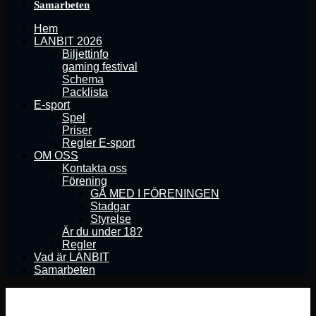
Samarbeten
Hem
LANBIT 2026
Biljettinfo
gaming festival
Schema
Packlista
E-sport
Spel
Priser
Regler E-sport
OM OSS
Kontakta oss
Förening
GÅ MED I FÖRENINGEN
Stadgar
Styrelse
Är du under 18?
Regler
Vad är LANBIT
Samarbeten