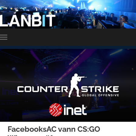
LANBIT
Slå
på/av
mobilmeny
FacebooksAC vann CS:GO