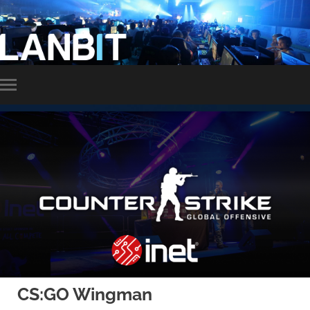
LANBIT
Slå
på/av
mobilmeny
CS:GO Wingman