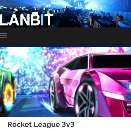
LANBIT
Slå
på/av
mobilmeny
Rocket League 3v3